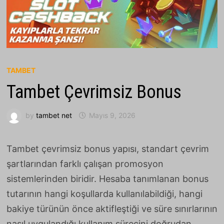
TAMBET
Tambet Çevrimsiz Bonus
by
tambet net
Mayıs 9, 2026
Tambet çevrimsiz bonus yapısı, standart çevrim
şartlarından farklı çalışan promosyon
sistemlerinden biridir. Hesaba tanımlanan bonus
tutarının hangi koşullarda kullanılabildiği, hangi
bakiye türünün önce aktifleştiği ve süre sınırlarının
nasıl uygulandığı kullanım sürecini doğrudan