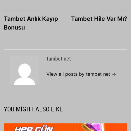
Yazı
Previous
N
PREVIOUS POST
NEXT POST
post:
p
Tambet Anlık Kayıp
Tambet Hile Var Mı?
gezinmesi
Bonusu
tambet net
View all posts by tambet net →
YOU MIGHT ALSO LIKE