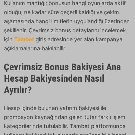
Kullanım mantığı; bonusun hangi oyunlarda aktif
olduğu, ne kadar süre geçerli kaldığı ve çekim
aşamasında hangi limitlerin uygulandığı üzerinden
şekillenir. Çevrimsiz bonus detaylarını incelemek
için
Tambet
giriş adresinde yer alan kampanya
açıklamalarına bakılabilir.
Çevrimsiz Bonus Bakiyesi Ana
Hesap Bakiyesinden Nasıl
Ayrılır?
Hesap içinde bulunan yatırım bakiyesi ile
promosyon kaynağından gelen tutar farklı işlem
kategorilerinde tutulabilir. Tambet platformunda