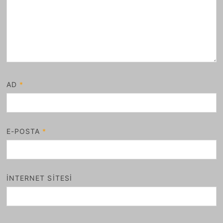
AD
*
E-POSTA
*
İNTERNET SITESI