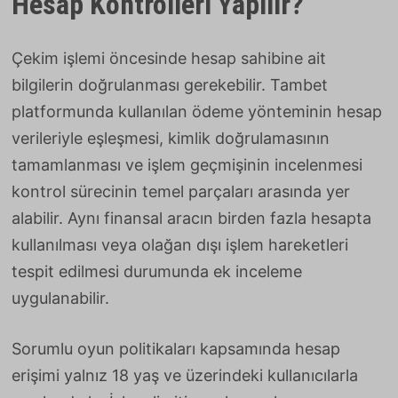
Hesap Kontrolleri Yapılır?
Çekim işlemi öncesinde hesap sahibine ait
bilgilerin doğrulanması gerekebilir. Tambet
platformunda kullanılan ödeme yönteminin hesap
verileriyle eşleşmesi, kimlik doğrulamasının
tamamlanması ve işlem geçmişinin incelenmesi
kontrol sürecinin temel parçaları arasında yer
alabilir. Aynı finansal aracın birden fazla hesapta
kullanılması veya olağan dışı işlem hareketleri
tespit edilmesi durumunda ek inceleme
uygulanabilir.
Sorumlu oyun politikaları kapsamında hesap
erişimi yalnız 18 yaş ve üzerindeki kullanıcılarla