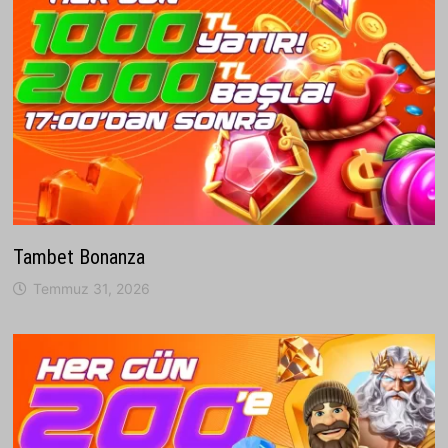
Tambet Bonanza
Temmuz 31, 2026